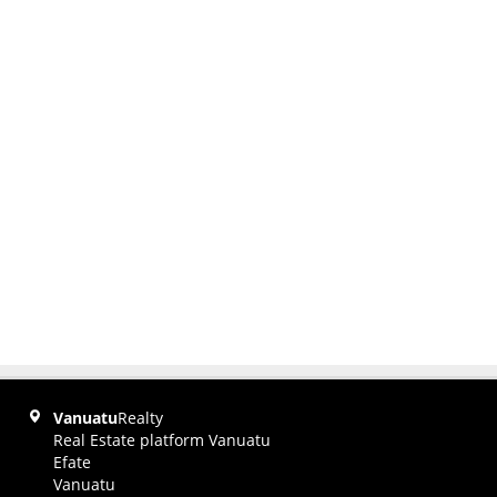
Vanuatu
Realty
Real Estate platform Vanuatu
Efate
Vanuatu