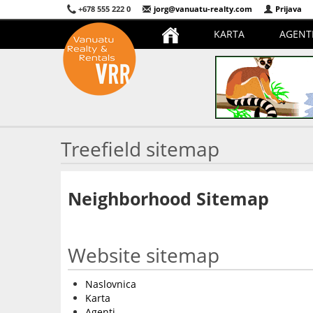
+678 555 222 0
jorg@vanuatu-realty.com
Prijava
KARTA
AGENT
Treefield sitemap
Neighborhood Sitemap
Website sitemap
Naslovnica
Karta
Agenti