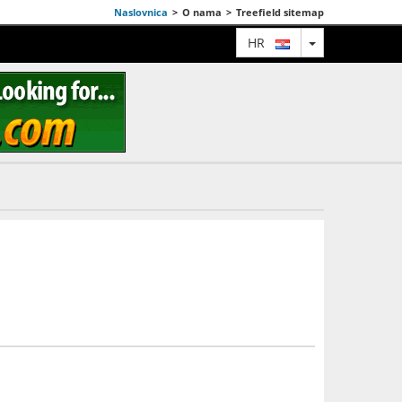
Naslovnica
>
O nama
>
Treefield sitemap
TOGGLE DRO
HR