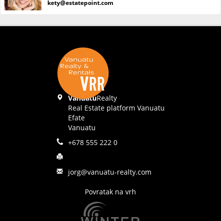
kety@estatepoint.com
Vanuatu
Realty
Real Estate platform Vanuatu
Efate
Vanuatu
+678 555 222 0
jorg@vanuatu-realty.com
Povratak na vrh