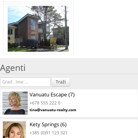
Agenti
Traži
Vanuatu Escape (7)
+678 555 222 0
tina@vanuatu-realty.com
Kety Springs (6)
+385 (0)91 123 321