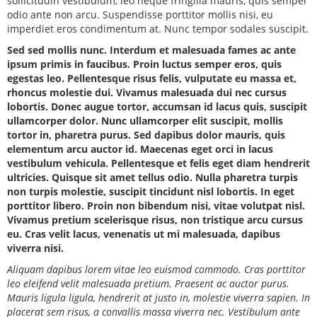
sollicitudin vestibulum, leo neque fringilla mauris, quis semper
odio ante non arcu. Suspendisse porttitor mollis nisi, eu
imperdiet eros condimentum at. Nunc tempor sodales suscipit.
Sed sed mollis nunc. Interdum et malesuada fames ac ante
ipsum primis in faucibus. Proin luctus semper eros, quis
egestas leo. Pellentesque risus felis, vulputate eu massa et,
rhoncus molestie dui. Vivamus malesuada dui nec cursus
lobortis. Donec augue tortor, accumsan id lacus quis, suscipit
ullamcorper dolor. Nunc ullamcorper elit suscipit, mollis
tortor in, pharetra purus. Sed dapibus dolor mauris, quis
elementum arcu auctor id. Maecenas eget orci in lacus
vestibulum vehicula. Pellentesque et felis eget diam hendrerit
ultricies. Quisque sit amet tellus odio. Nulla pharetra turpis
non turpis molestie, suscipit tincidunt nisl lobortis. In eget
porttitor libero. Proin non bibendum nisi, vitae volutpat nisl.
Vivamus pretium scelerisque risus, non tristique arcu cursus
eu. Cras velit lacus, venenatis ut mi malesuada, dapibus
viverra nisi.
Aliquam dapibus lorem vitae leo euismod commodo. Cras porttitor
leo eleifend velit malesuada pretium. Praesent ac auctor purus.
Mauris ligula ligula, hendrerit at justo in, molestie viverra sapien. In
placerat sem risus, a convallis massa viverra nec. Vestibulum ante