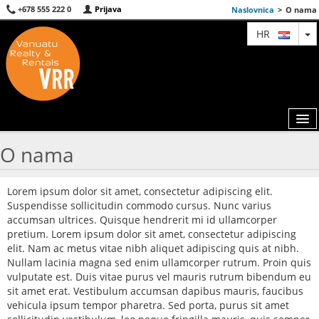
+678 555 222 0
Prijava
Naslovnica
>
O nama
T
HR
O nama
KARTA
Lorem ipsum dolor sit amet, consectetur adipiscing elit.
AGENTI
Suspendisse sollicitudin commodo cursus. Nunc varius
accumsan ultrices. Quisque hendrerit mi id ullamcorper
IZDVOJENE
pretium. Lorem ipsum dolor sit amet, consectetur adipiscing
elit. Nam ac metus vitae nibh aliquet adipiscing quis at nibh.
O NAMA
Nullam lacinia magna sed enim ullamcorper rutrum. Proin quis
vulputate est. Duis vitae purus vel mauris rutrum bibendum eu
sit amet erat. Vestibulum accumsan dapibus mauris, faucibus
KONTAKT
vehicula ipsum tempor pharetra. Sed porta, purus sit amet